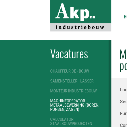
H
Vacatures
M
p
CHAUFFEUR CE - BOUW
SAMENSTELLER - LASSER
Loc
MONTEUR INDUSTRIEBOUW
MACHINEOPERATOR
Sec
METAALBEWERKING (BOREN,
PONSEN, ZAGEN)
Fun
CALCULATOR
STAALBOUWPROJECTEN
Con