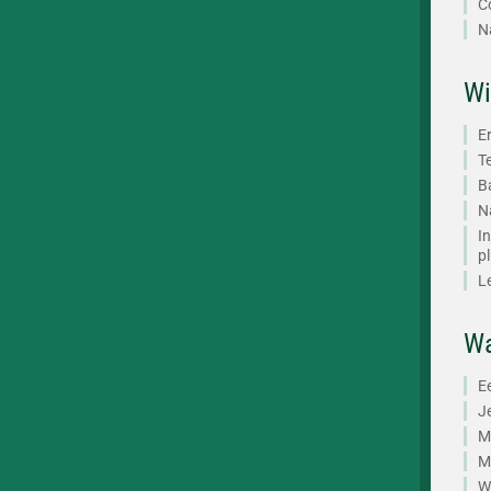
C
N
Wi
E
T
B
N
I
p
L
Wa
Ee
J
M
M
W