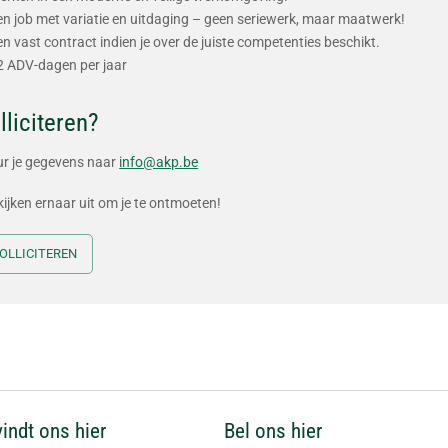
en job met variatie en uitdaging – geen seriewerk, maar maatwerk!
en vast contract indien je over de juiste competenties beschikt.
2 ADV-dagen per jaar
lliciteren?
ur je gegevens naar
info@akp.be
ijken ernaar uit om je te ontmoeten!
OLLICITEREN
vindt ons hier
Bel ons hier