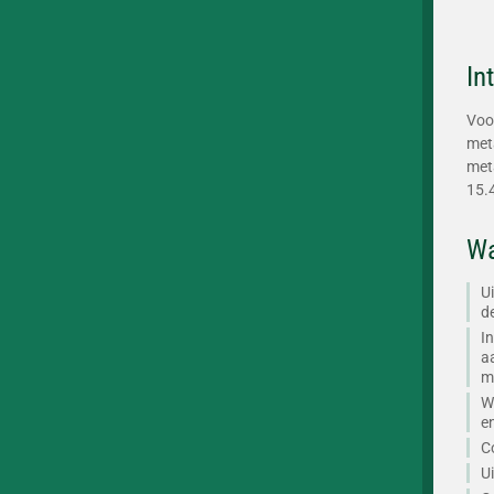
In
Voo
met
meta
15.
Wa
U
d
I
a
ma
W
e
C
U