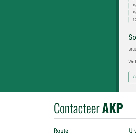
E
E
1
So
Stu
We k
S
Contacteer
AKP
Route
U 