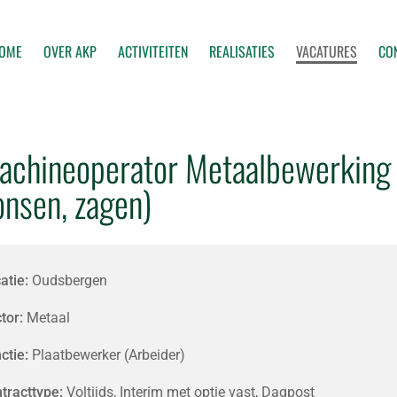
OME
OVER AKP
ACTIVITEITEN
REALISATIES
VACATURES
CO
achineoperator Metaalbewerking 
onsen, zagen)
atie:
Oudsbergen
tor:
Metaal
ctie:
Plaatbewerker (Arbeider)
tracttype:
Voltijds, Interim met optie vast, Dagpost