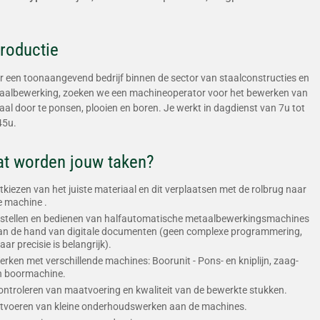
troductie
r een toonaangevend bedrijf binnen de sector van staalconstructies en
aalbewerking, zoeken we een machineoperator voor het bewerken van
al door te ponsen, plooien en boren. Je werkt in dagdienst van 7u tot
45u.
t worden jouw taken?
itkiezen van het juiste materiaal en dit verplaatsen met de rolbrug naar
e machine .
nstellen en bedienen van halfautomatische metaalbewerkingsmachines
an de hand van digitale documenten (geen complexe programmering,
ar precisie is belangrijk).
erken met verschillende machines: Boorunit - Pons- en kniplijn, zaag-
n boormachine.
ontroleren van maatvoering en kwaliteit van de bewerkte stukken.
itvoeren van kleine onderhoudswerken aan de machines.