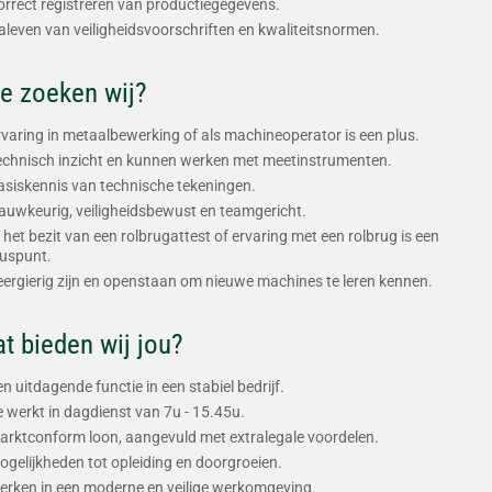
orrect registreren van productiegegevens.
aleven van veiligheidsvoorschriften en kwaliteitsnormen.
e zoeken wij?
rvaring in metaalbewerking of als machineoperator is een plus.
echnisch inzicht en kunnen werken met meetinstrumenten.
asiskennis van technische tekeningen.
auwkeurig, veiligheidsbewust en teamgericht.
n het bezit van een rolbrugattest of ervaring met een rolbrug is een
luspunt.
eergierig zijn en openstaan om nieuwe machines te leren kennen.
t bieden wij jou?
n uitdagende functie in een stabiel bedrijf.
e werkt in dagdienst van 7u - 15.45u.
arktconform loon, aangevuld met extralegale voordelen.
ogelijkheden tot opleiding en doorgroeien.
erken in een moderne en veilige werkomgeving.